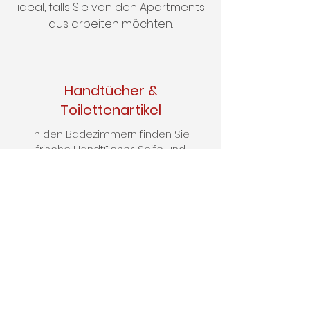
ideal, falls Sie von den Apartments
aus arbeiten möchten.
Handtücher &
Toilettenartikel
In den Badezimmern finden Sie
frische Handtücher, Seife und
Duschgel. Ein Haartrockner steht
ebenfalls in jedem Apartment bereit.
Frühstück
Frühstück ist zwar nicht inbegriffen,
aber unsere Bäckerei gleich die
Straße runter bietet Ihnen täglich